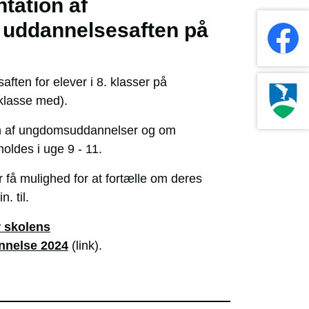
ntation af
uddannelsesaften på
ften for elever i 8. klasser på
klasse med).
ten af ungdomsuddannelser og om
holdes i uge 9 - 11.
 få mulighed for at fortælle om deres
. til.
r skolens
nnelse 2024
(link).