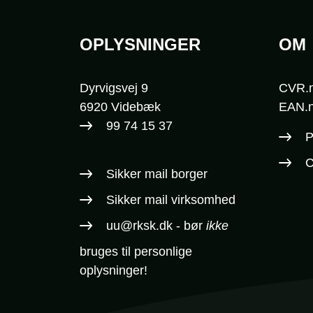
OPLYSNINGER
OM
Sidefod
Dyrvigsvej 9
CVR.n
6920 Videbæk
EAN.n
99 74 15 37
P
C
Sikker mail borger
Sikker mail virksomhed
uu@rksk.dk
- bør
ikke
bruges til personlige
oplysninger!