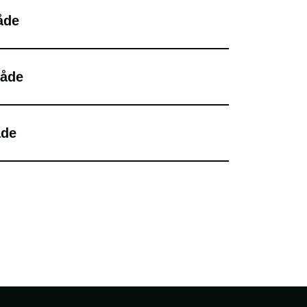
åde
råde
åde