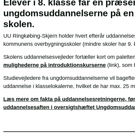
Elever i 8. klasse får en præse
ungdomsuddannelserne på en 
skolen.
UU Ringkøbing-Skjern holder hvert efterår uddannelsesa
kommunens overbygningsskoler (mindre skoler har 9. 
Skolens uddannelsesvejleder fortæller kort om palet
mulighederne på introduktionskurserne
(link), som 
Studievejledere fra ungdomsuddannelserne vil bagefter
uddannelse i klasselokalerne, hvilket de har max. 25 min
Læs mere om fakta på uddannelsesretningerne, fø
uddannelsesaften i oversigtshæftet Ungdomsudda